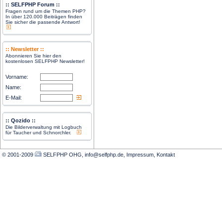
:: SELFPHP Forum ::
Fragen rund um die Themen PHP?
In über 120.000 Beiträgen finden
Sie sicher die passende Antwort!
:: Newsletter ::
Abonnieren Sie hier den
kostenlosen SELFPHP Newsletter!
Vorname:
Name:
E-Mail:
:: Qozido ::
Die Bilderverwaltung mit Logbuch
für Taucher und Schnorchler.
© 2001-2009
SELFPHP OHG, info@selfphp.de
,
Impressum
,
Kontakt