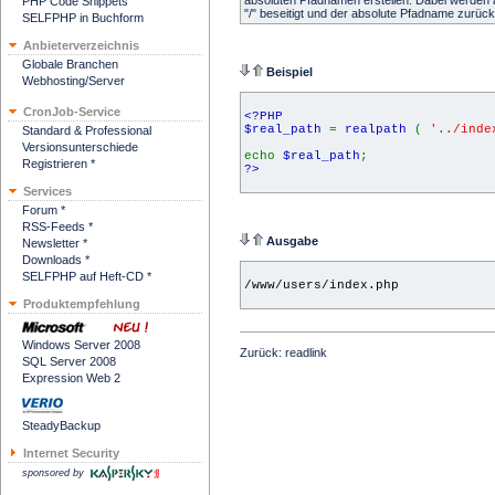
absoluten Pfadnamen erstellen. Dabei werden alle
PHP Code Snippets
"/" beseitigt und der absolute Pfadname zurüc
SELFPHP in Buchform
Anbieterverzeichnis
Globale Branchen
Beispiel
Webhosting/Server
CronJob-Service
<?PHP
$real_path
=
realpath
(
'../ind
Standard & Professional
Versionsunterschiede
echo
$real_path
;
Registrieren *
?>
Services
Forum *
RSS-Feeds *
Ausgabe
Newsletter *
Downloads *
SELFPHP auf Heft-CD *
/www/users/index.php
Produktempfehlung
Windows Server 2008
Zurück:
readlink
SQL Server 2008
Expression Web 2
SteadyBackup
Internet Security
sponsored by