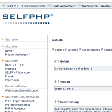
SELFPHP
/
Funktionsübersicht
Funktionsreferenz
Dateisystem-Funktion
Startseite
realpath
Aktuelles
Befehl
|
Version
|
Beschreibung
|
Beispie
News *
Pressemitteilungen *
SELFPHP
Befehl
Über SELFPHP
string
realpath
( string $path )
Werbung
SELFPHP Sponsoren
Kontakt
Impressum
Version
Premium-Partner
(PHP 4, PHP 5)
Webhosting/Serverlösungen
SELFPHP Dokumentation
PHP-Skripte / Kochbuch
Beschreibung
PHP Befehlsreferenz
PHP 5 Praxisbuch
Mit realpath() kann man anhand eines Dateipfa