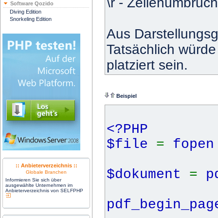
\r - Zeilenumbruch
Software Qozido
Diving Edition
Snorkeling Edition
Aus Darstellungsg
Tatsächlich würde
platziert sein.
Beispiel
<?PHP
$file
=
fope
:: Anbieterverzeichnis ::
$dokument
=
p
Globale Branchen
Informieren Sie sich über
ausgewählte Unternehmen im
Anbieterverzeichnis von SELFPHP
pdf_begin_pa