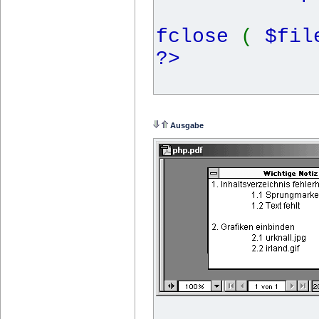
fclose
(
$fi
?>
Ausgabe