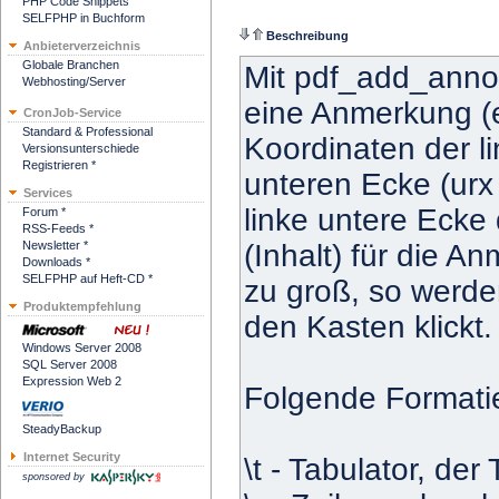
PHP Code Snippets
SELFPHP in Buchform
Beschreibung
Anbieterverzeichnis
Globale Branchen
Mit pdf_add_anno
Webhosting/Server
eine Anmerkung (e
CronJob-Service
Standard & Professional
Koordinaten der li
Versionsunterschiede
Registrieren *
unteren Ecke (urx
Services
linke untere Ecke 
Forum *
RSS-Feeds *
Newsletter *
(Inhalt) für die 
Downloads *
SELFPHP auf Heft-CD *
zu groß, so werde
Produktempfehlung
den Kasten klickt.
Windows Server 2008
SQL Server 2008
Expression Web 2
Folgende Formati
SteadyBackup
Internet Security
\t - Tabulator, der
sponsored by