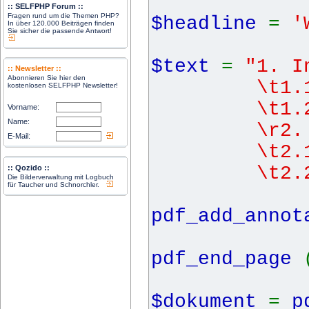
:: SELFPHP Forum ::
Fragen rund um die Themen PHP?
$headline
=
'
In über 120.000 Beiträgen finden
Sie sicher die passende Antwort!
$text
=
"1. I
:: Newsletter ::
Abonnieren Sie hier den
\t1.1 Spr
kostenlosen SELFPHP Newsletter!
\t1.2 Te
Vorname:
Name:
\r2. Graf
E-Mail:
\t2.1 ur
\t2.2 ir
:: Qozido ::
Die Bilderverwaltung mit Logbuch
für Taucher und Schnorchler.
pdf_add_anno
pdf_end_page
$dokument
=
p