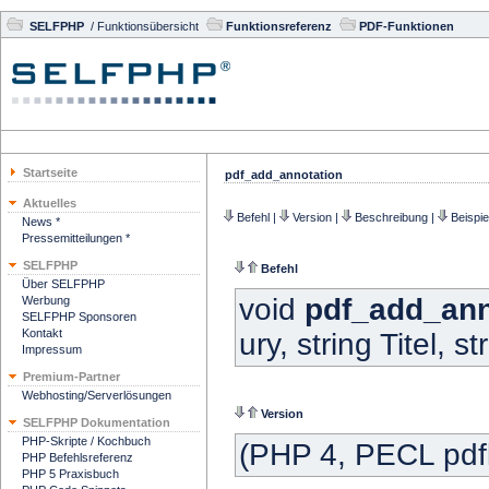
SELFPHP
/
Funktionsübersicht
Funktionsreferenz
PDF-Funktionen
Startseite
pdf_add_annotation
Aktuelles
Befehl
|
Version
|
Beschreibung
|
Beispie
News *
Pressemitteilungen *
SELFPHP
Befehl
Über SELFPHP
void
pdf_add_ann
Werbung
SELFPHP Sponsoren
Kontakt
ury, string Titel, st
Impressum
Premium-Partner
Webhosting/Serverlösungen
Version
SELFPHP Dokumentation
PHP-Skripte / Kochbuch
(PHP 4, PECL pdfl
PHP Befehlsreferenz
PHP 5 Praxisbuch