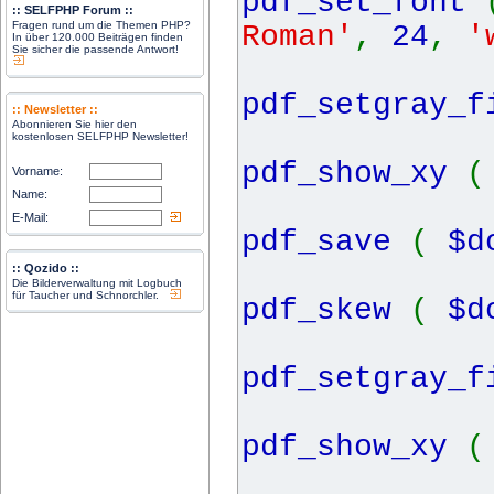
pdf_set_font
:: SELFPHP Forum ::
Fragen rund um die Themen PHP?
Roman'
,
24
,
'
In über 120.000 Beiträgen finden
Sie sicher die passende Antwort!
pdf_setgray_
:: Newsletter ::
Abonnieren Sie hier den
kostenlosen SELFPHP Newsletter!
pdf_show_xy
Vorname:
Name:
E-Mail:
pdf_save
(
$d
:: Qozido ::
Die Bilderverwaltung mit Logbuch
für Taucher und Schnorchler.
pdf_skew
(
$d
pdf_setgray_
pdf_show_xy