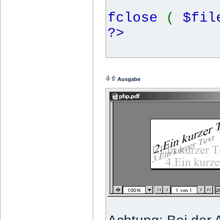
fclose
(
$fi
?>
Ausgabe