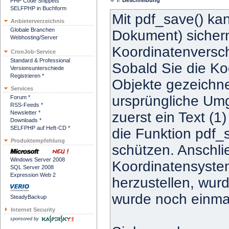
Beschreibung
PHP Code Snippets
SELFPHP in Buchform
Mit pdf_save() k
Anbieterverzeichnis
Globale Branchen
Dokument) sichern.
Webhosting/Server
Koordinatenversch
CronJob-Service
Standard & Professional
Sobald Sie die Ko
Versionsunterschiede
Registrieren *
Objekte gezeichne
Services
ursprüngliche Umg
Forum *
RSS-Feeds *
Newsletter *
zuerst ein Text (
Downloads *
SELFPHP auf Heft-CD *
die Funktion pdf_s
Produktempfehlung
schützen. Anschli
Windows Server 2008
Koordinatensyste
SQL Server 2008
Expression Web 2
herzustellen, wur
wurde noch einmal 
SteadyBackup
Internet Security
sponsored by