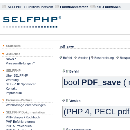
SELFPHP
/
Funktionsübersicht
Funktionsreferenz
PDF-Funktionen
Startseite
pdf_save
Aktuelles
Befehl
|
Version
|
Beschreibung
|
Beispie
News *
Pressemitteilungen *
SELFPHP
Befehl
Über SELFPHP
bool
PDF_save
( 
Werbung
SELFPHP Sponsoren
Kontakt
Impressum
Premium-Partner
Version
Webhosting/Serverlösungen
(PHP 4, PECL pdfl
SELFPHP Dokumentation
PHP-Skripte / Kochbuch
PHP Befehlsreferenz
PHP 5 Praxisbuch