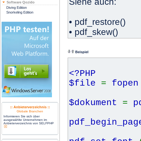
Siehe auch:
Software Qozido
Diving Edition
Snorkeling Edition
•
pdf_restore
()
•
pdf_skew
()
Beispiel
<?PHP
$file
=
fope
$dokument
=
p
:: Anbieterverzeichnis ::
Globale Branchen
Informieren Sie sich über
pdf_begin_pa
ausgewählte Unternehmen im
Anbieterverzeichnis von SELFPHP