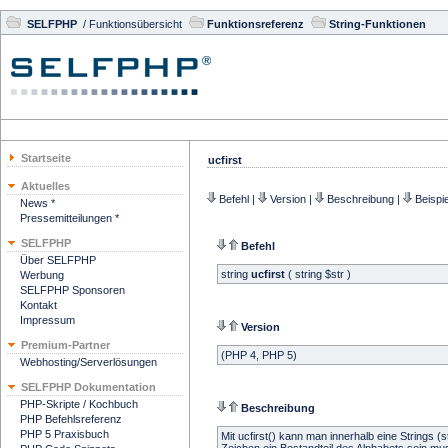
SELFPHP
/
Funktionsübersicht
Funktionsreferenz
String-Funktionen
Startseite
ucfirst
Aktuelles
Befehl
|
Version
|
Beschreibung
|
Beispie
News *
Pressemitteilungen *
SELFPHP
Befehl
Über SELFPHP
string
ucfirst
( string $str )
Werbung
SELFPHP Sponsoren
Kontakt
Impressum
Version
Premium-Partner
(PHP 4, PHP 5)
Webhosting/Serverlösungen
SELFPHP Dokumentation
PHP-Skripte / Kochbuch
Beschreibung
PHP Befehlsreferenz
PHP 5 Praxisbuch
Mit ucfirst() kann man innerhalb eine Strings 