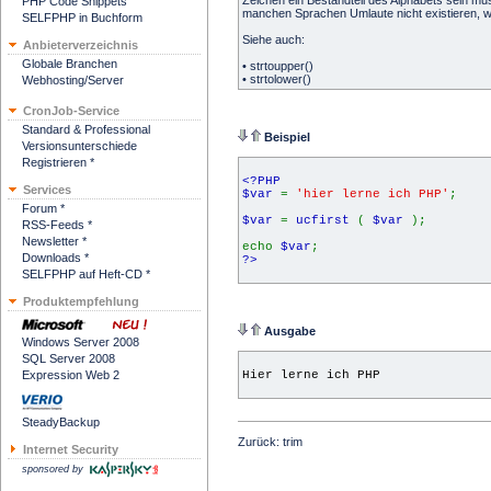
Zeichen ein Bestandteil des Alphabets sein mus
PHP Code Snippets
manchen Sprachen Umlaute nicht existieren, w
SELFPHP in Buchform
Siehe auch:
Anbieterverzeichnis
Globale Branchen
•
strtoupper
()
•
strtolower
()
Webhosting/Server
CronJob-Service
Standard & Professional
Beispiel
Versionsunterschiede
Registrieren *
<?PHP
Services
$var
=
'hier lerne ich PHP'
;
Forum *
$var
=
ucfirst
(
$var
);
RSS-Feeds *
Newsletter *
echo
$var
;
Downloads *
?>
SELFPHP auf Heft-CD *
Produktempfehlung
Ausgabe
Windows Server 2008
SQL Server 2008
Expression Web 2
Hier lerne ich PHP
SteadyBackup
Zurück:
trim
Internet Security
sponsored by