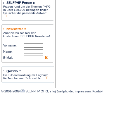
:: SELFPHP Forum ::
Fragen rund um die Themen PHP?
In über 120.000 Beiträgen finden
Sie sicher die passende Antwort!
:: Newsletter ::
Abonnieren Sie hier den
kostenlosen SELFPHP Newsletter!
Vorname:
Name:
E-Mail:
:: Qozido ::
Die Bilderverwaltung mit Logbuch
für Taucher und Schnorchler.
© 2001-2009
SELFPHP OHG, info@selfphp.de
,
Impressum
,
Kontakt