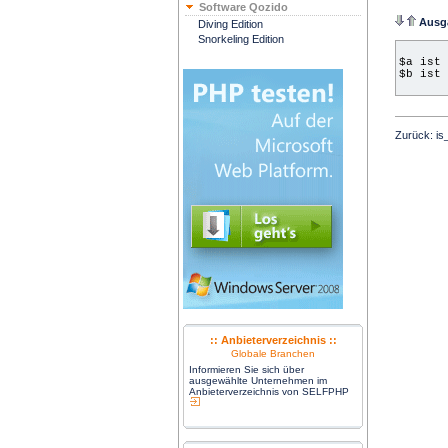
Software Qozido
Ausg
Diving Edition
Snorkeling Edition
$a ist 
$b ist 
Zurück:
is
:: Anbieterverzeichnis ::
Globale Branchen
Informieren Sie sich über
ausgewählte Unternehmen im
Anbieterverzeichnis von SELFPHP