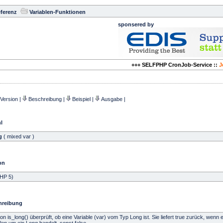
ferenz
Variablen-Funktionen
sponsered by
+++ SELFPHP CronJob-Service ::
J
Version
|
Beschreibung
|
Beispiel
|
Ausgabe
|
l
g
( mixed var )
on
HP 5)
hreibung
on is_long() überprüft, ob eine Variable (var) vom Typ Long ist. Sie liefert true zurück, wenn 