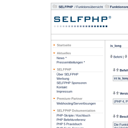
SELFPHP
/
Funktionsübersicht
Funktionsre
Startseite
is_long
Aktuelles
Befehl
|
News *
Pressemitteilungen *
SELFPHP
Befeh
Über SELFPHP
int
is_lon
Werbung
SELFPHP Sponsoren
Kontakt
Impressum
Versi
Premium-Partner
(PHP 4, P
Webhosting/Serverlösungen
SELFPHP Dokumentation
PHP-Skripte / Kochbuch
Besc
PHP Befehlsreferenz
PHP 5 Praxisbuch
Die Funkti