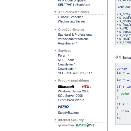
der Variab
PHP Code Snippets
SELFPHP in Buchform
Siehe auc
Anbieterverzeichnis
•
is_array
Globale Branchen
•
is_bool
()
•
is_doubl
Webhosting/Server
•
is_float
()
•
is_int
()
CronJob-Service
•
is_integ
Standard & Professional
•
is_objec
•
is_real
()
Versionsunterschiede
•
is_string
Registrieren *
Services
Forum *
Beisp
RSS-Feeds *
Newsletter *
Downloads *
<?PHP
$a
=
1
;
SELFPHP auf Heft-CD *
$b
=
1.
Produktempfehlung
if (
i
{
Windows Server 2008
echo
SQL Server 2008
}
Expression Web 2
if ( !
{
echo
SteadyBackup
}
?>
Internet Security
sponsored by