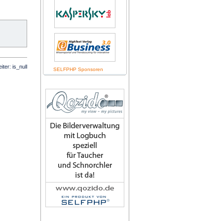
iter:
is_null
SELFPHP Sponsoren