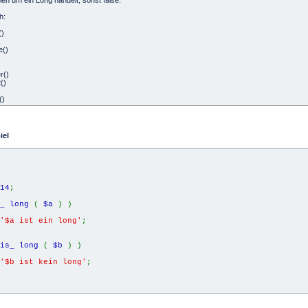
len um ein Long handelt, sonst false.
h:
()
e
()
er
()
t
()
()
iel
14
;
s_ long
(
$a
) )
'$a ist ein long'
;
is_ long
(
$b
) )
'$b ist kein long'
;