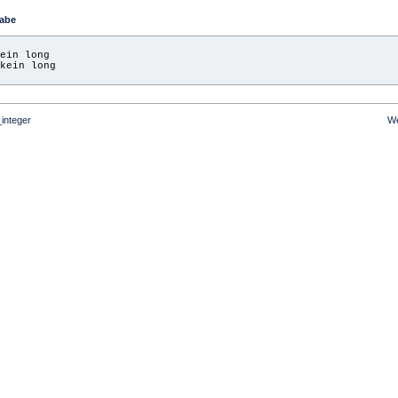
abe
ein long
kein long
_integer
We