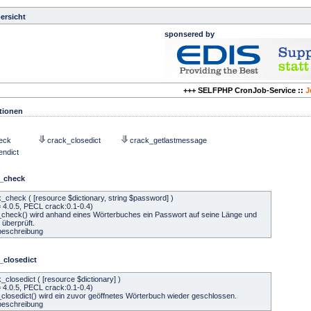
ersicht
sponsered by
+++ SELFPHP CronJob-Service ::
J
tionen
eck
crack_closedict
crack_getlastmessage
endict
k_check
k_check ( [resource $dictionary, string $password] )
 4.0.5, PECL crack:0.1-0.4)
_check() wird anhand eines Wörterbuches ein Passwort auf seine Länge und
 überprüft.
beschreibung
_closedict
_closedict ( [resource $dictionary] )
 4.0.5, PECL crack:0.1-0.4)
_closedict() wird ein zuvor geöffnetes Wörterbuch wieder geschlossen.
beschreibung