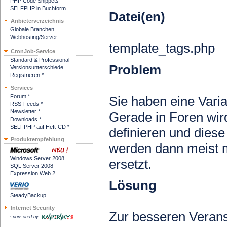
PHP Code Snippets
SELFPHP in Buchform
Datei(en)
Anbieterverzeichnis
Globale Branchen
Webhosting/Server
template_tags.php
CronJob-Service
Standard & Professional
Problem
Versionsunterschiede
Registrieren *
Services
Forum *
Sie haben eine Vari
RSS-Feeds *
Newsletter *
Gerade in Foren wird
Downloads *
SELFPHP auf Heft-CD *
definieren und dies
Produktempfehlung
werden dann meist m
Windows Server 2008
ersetzt.
SQL Server 2008
Expression Web 2
Lösung
SteadyBackup
Internet Security
Zur besseren Verans
sponsored by