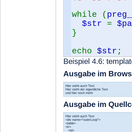
while (
preg_
$str
=
$pa
}
echo
$str
;
Beispiel 4.6: templa
Ausgabe im Brows
Hier steht auch Text
Hier steht der eigentliche Text
und hier noch mehr
Ausgabe im Quell
Hier steht auch Text
<div name="outerLoop">
<table>
<tr>
<td>