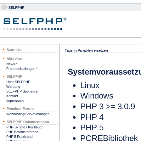
SELFPHP
Startseite
Tags in Variablen ersetzen
Aktuelles
News *
Pressemitteilungen *
Systemvoraussetz
SELFPHP
Über SELFPHP
Linux
Werbung
SELFPHP Sponsoren
Windows
Kontakt
Impressum
PHP 3 >= 3.0.9
Premium-Partner
Webhosting/Serverlösungen
PHP 4
SELFPHP Dokumentation
PHP 5
PHP-Skripte / Kochbuch
PHP Befehlsreferenz
PCREBibliothek
PHP 5 Praxisbuch