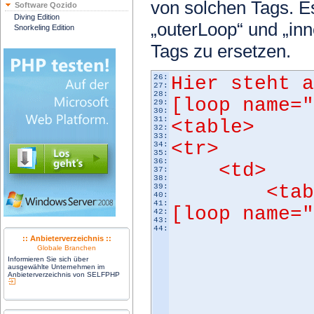
von solchen Tags. E
Software Qozido
Diving Edition
„outerLoop“ und „inn
Snorkeling Edition
Tags zu ersetzen.
26:
Hier steht a
27:
28:
[loop name=
29:
30:
31:
<table>
32:
33:
<tr>
34:
35:
36:
<td>
37:
38:
<tab
39:
40:
41:
[loop name=
42:
43:
44:
<t
:: Anbieterverzeichnis ::
Globale Branchen
<t
Informieren Sie sich über
ausgewählte Unternehmen im
Hier st
Anbieterverzeichnis von SELFPHP
</