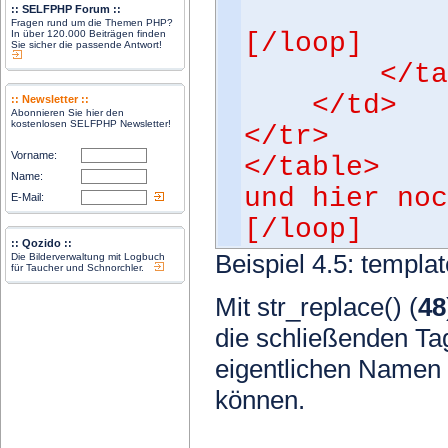
</t
:: SELFPHP Forum ::
Fragen rund um die Themen PHP?
In über 120.000 Beiträgen finden
[/loop]
Sie sicher die passende Antwort!
</tab
</td>
:: Newsletter ::
Abonnieren Sie hier den
kostenlosen SELFPHP Newsletter!
</tr>
Vorname:
</table>
Name:
und hier noc
E-Mail:
[/loop]
:: Qozido ::
Beispiel 4.5: templa
Die Bilderverwaltung mit Logbuch
für Taucher und Schnorchler.
Mit str_replace() (
48
die schließenden Ta
eigentlichen Namen 
können.