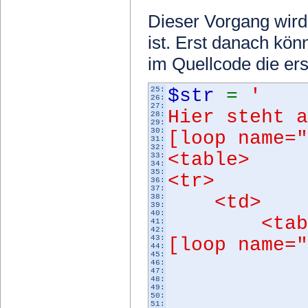
Dieser Vorgang wird
ist. Erst danach kön
im Quellcode die er
25:
$str
=
'
26:
27:
Hier steht a
28:
29:
30:
[loop name=
31:
32:
<table>
33:
34:
35:
<tr>
36:
37:
<td>
38:
39:
40:
<tab
41:
42:
43:
[loop name=
44:
45:
<t
46:
47:
48:
<t
49:
50:
51: