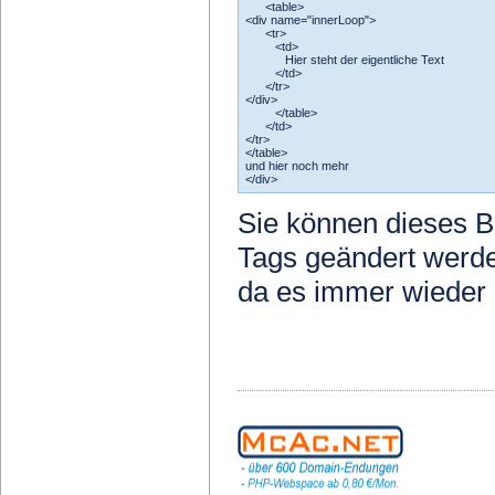
<table>
<div name="innerLoop">
<tr>
<td>
Hier steht der eigentliche Text
</td>
</tr>
</div>
</table>
</td>
</tr>
</table>
und hier noch mehr
</div>
Sie können dieses Be
Tags geändert werde
da es immer wieder