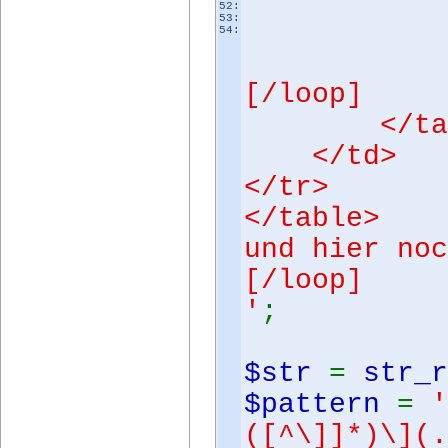
Hier st
52:
53:
</
54:
</t
[/loop]
</tab
</td>
</tr>
</table>
und hier noc
[/loop]
'
;
$str
=
str_
$pattern
=
'
([^\]]*)\](.