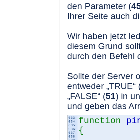
den Parameter (
4
Ihrer Seite auch d
Wir haben jetzt le
diesem Grund sollt
durch den Befehl c
Sollte der Server 
entweder „TRUE“ 
„FALSE“ (
51
) in u
und geben das Arr
033:
function
pi
034:
035:
{
036:
037:
038: