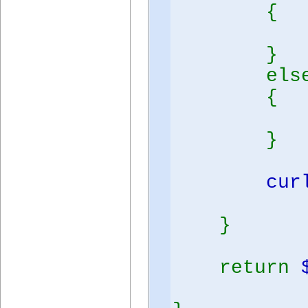
{
}
els
{
}
cur
}
return