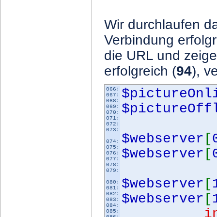
Wir durchlaufen da
Verbindung erfolgr
die URL und zeige
erfolgreich (
94
), v
066:
$pictureOn
067:
068:
$pictureOf
069:
070:
071:
072:
073:
$webserver
[
074:
075:
$webserver
[
076:
077:
078:
079:
$webserver
[
080:
081:
082:
$webserver
[
083:
084:
index
085:
086: