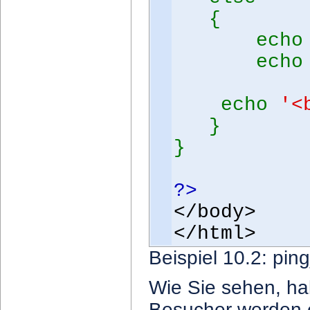
{
ech
ech
$ho
echo
'<
}
}
?>
</body>
</html>
Beispiel 10.2: pin
Wie Sie sehen, hab
Besucher werden es