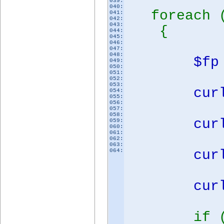
039:
040:
foreach 
041:
042:
043:
{
044:
045:
046:
047:
048:
$f
049:
050:
051:
052:
053:
cur
054:
055:
056:
057:
058:
cur
059:
060:
061:
062:
063:
064:
cur
cur
if 