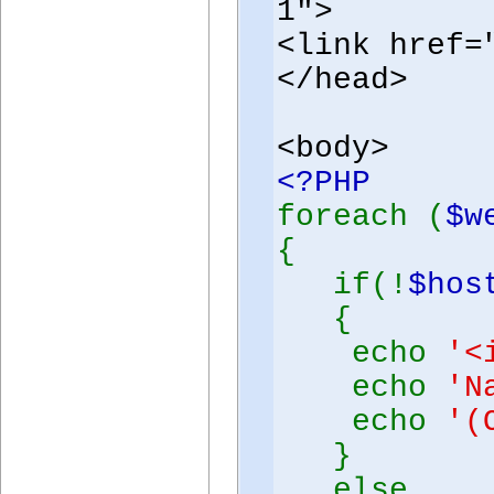
1">
<link href=
</head>
<body>
<?PHP
foreach (
$w
{
if(!
$hos
{
echo
'<
echo
'N
echo
'(
}
else