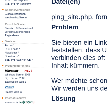
Datei(en)
PHP Code Snippets
SELFPHP in Buchform
Anbieterverzeichnis
Globale Branchen
ping_site.php, for
Webhosting/Server
CronJob-Service
Problem
Standard & Professional
Versionsunterschiede
Registrieren *
Sie bieten ein Li
Services
Forum *
feststellen, dass 
RSS-Feeds *
Newsletter *
verbinden dies oft
Downloads *
SELFPHP auf Heft-CD *
Inhalt kümmern.
Produktempfehlung
Windows Server 2008
SQL Server 2008
Wer möchte schon 
Expression Web 2
Wir werden uns d
SteadyBackup
Lösung
Internet Security
sponsored by