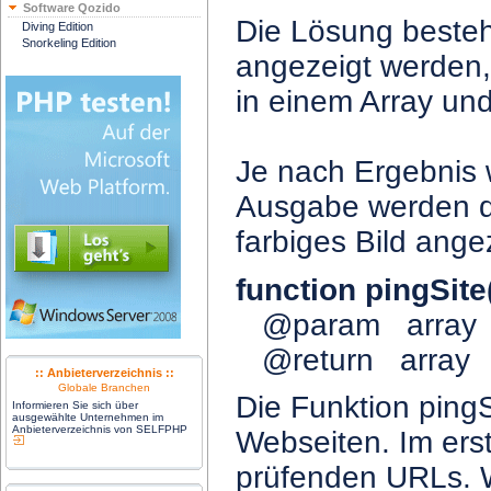
Software Qozido
Die Lösung besteht
Diving Edition
Snorkeling Edition
angezeigt werden,
in einem Array un
Je nach Ergebnis 
Ausgabe werden dan
farbiges Bild ange
function pingSit
@param array 
@return array 
:: Anbieterverzeichnis ::
Globale Branchen
Die Funktion pingS
Informieren Sie sich über
ausgewählte Unternehmen im
Anbieterverzeichnis von SELFPHP
Webseiten. Im erst
prüfenden URLs. Wir