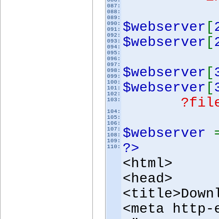
087:
088:
089:
$webserver
[
090:
091:
092:
$webserver
[
093:
094:
095:
096:
097:
$webserver
[
098:
099:
100:
$webserver
[
101:
102:
?file=sel
103:
104:
105:
106:
$webserver
107:
108:
109:
?>
110:
<html>
<head>
<title>Down
<meta http-