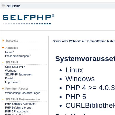
SELFPHP
Startseite
Server oder Webseite auf Online/Offline teste
Aktuelles
News *
Pressemitteilungen *
Systemvorausse
SELFPHP
Über SELFPHP
Linux
Werbung
SELFPHP Sponsoren
Windows
Kontakt
Impressum
PHP 4 >= 4.0.3
Premium-Partner
Webhosting/Serverlösungen
PHP 5
SELFPHP Dokumentation
CURLBibliothe
PHP-Skripte / Kochbuch
PHP Befehlsreferenz
PHP 5 Praxisbuch