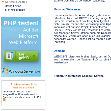
externe Domains zu verwenden (optional).
Software Qozido
Diving Edition
Managed Webserver:
Snorkeling Edition
Für anspruchsvolle Anwendungen, die einen e
erfordern, bietet WEDOSYS leistungsfähige
Systeme werden schlüsselfertig bereitgestell
nicht um die technische Verwaltung und Up
kann sich voll auf sein Projekt konzentrieren.
Der SSL-Proxy von WEDOSYS kann kostenfrei 
Alle Managed Server stehen auch als Reseller
eigene SSL-Zertifikate oder auch ein eigene
geschaltet werden. Ebenso ist es möglich ex
(optional).
Domains:
WEDOSYS bietet ein breites Spektrum an D
aus nahezu allen verfügbaren TLD zu günsti
werden kann.
Fragen? Kostenloser
Callback-Service
:: Anbieterverzeichnis ::
Globale Branchen
Informieren Sie sich über
ausgewählte Unternehmen im
Anbieterverzeichnis von SELFPHP