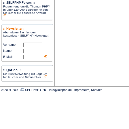
:: SELFPHP Forum ::
Fragen rund um die Themen PHP?
In über 120.000 Beiträgen finden
Sie sicher die passende Antwort!
:: Newsletter ::
Abonnieren Sie hier den
kostenlosen SELFPHP Newsletter!
Vorname:
Name:
E-Mail:
:: Qozido ::
Die Bilderverwaltung mit Logbuch
für Taucher und Schnorchler.
© 2001-2009
SELFPHP OHG, info@selfphp.de
,
Impressum
,
Kontakt