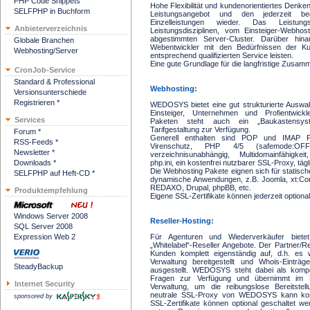
PHP Code Snippets
Hohe Flexibilität und kundenorientiertes Denken
SELFPHP in Buchform
Leistungsangebot und den jederzeit bed
Einzelleistungen wieder. Das Leistun
Anbieterverzeichnis
Leistungsdisziplinen, vom Einsteiger-Webhost
abgestimmten Server-Cluster. Darüber hina
Globale Branchen
Webentwickler mit den Bedürfnissen der K
Webhosting/Server
entsprechend qualifizierten Service leisten.
Eine gute Grundlage für die langfristige Zusamm
CronJob-Service
Standard & Professional
Webhosting:
Versionsunterschiede
Registrieren *
WEDOSYS bietet eine gut strukturierte Auswah
Einsteiger, Unternehmen und Profientwickl
Services
Paketen steht auch ein „Baukastensyste
Tarifgestaltung zur Verfügung.
Forum *
Generell enthalten sind POP und IMAP P
RSS-Feeds *
Virenschutz, PHP 4/5 (safemode:O
Newsletter *
verzeichnisunabhängig, Multidomainfähigkeit
Downloads *
php.ini, ein kostenfrei nutzbarer SSL-Proxy, tä
Die Webhosting Pakete eignen sich für statisc
SELFPHP auf Heft-CD *
dynamische Anwendungen, z.B. Joomla, xt:C
REDAXO, Drupal, phpBB, etc.
Produktempfehlung
Eigene SSL-Zertifikate können jederzeit optiona
Windows Server 2008
Reseller-Hosting:
SQL Server 2008
Expression Web 2
Für Agenturen und Wiederverkäufer biet
„Whitelabel“-Reseller Angebote. Der Partner/Re
Kunden komplett eigenständig auf, d.h. es w
Verwaltung bereitgestellt und Whois-Eintr
SteadyBackup
ausgestellt. WEDOSYS steht dabei als kompe
Fragen zur Verfügung und übernimmt im H
Internet Security
Verwaltung, um die reibungslose Bereitstel
neutrale SSL-Proxy von WEDOSYS kann kost
sponsored by
SSL-Zertifikate können optional geschaltet w