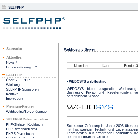
SELFPHP
Startseite
Webhosting Server
Aktuelles
News *
Übersicht
Karte
Bundeslä
Pressemitteilungen *
SELFPHP
Über SELFPHP
WEDOSYS webHosting
Werbung
WEDOSYS bietet ausgereifte Webhosting-
SELFPHP Sponsoren
Business-, Privat- und Resellerkunden, ver
Kontakt
persönlichem Service.
Impressum
Premium-Partner
Webhosting/Serverlösungen
SELFPHP Dokumentation
PHP-Skripte / Kochbuch
Seit seiner Gründung im Jahre 2003 überz
PHP Befehlsreferenz
mit hochwertiger Technik und zuverlässi
Team besteht aus erfahrenen Fachkräften, die
PHP 5 Praxisbuch
der Internetbranche arbeiten.